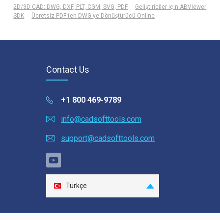
2D/3D CAD: DWG, DXF, PLT, CGM, SVG, PDF
Geliştiriciler için ABViewer
SDK
Ücretsiz PDF'ten DWG'ye Dönüştürücü Online
Contact Us
+1 800 469-9789
info@cadsofttools.com
support@cadsofttools.com
Türkçe
English
Deutsch