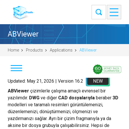
ABViewer
Home
Products
Applications
ABViewer
İndir
Updated: May 21, 2026 | Version 16.2
NEW
ABViewer
çizimlerle çalışma amaçlı evrensel bir
Satın al
yazılımdır.
DWG
ve diğer
CAD dosyalarıyla
beraber
3D
modelleri ve taramalı resimleri görüntülemenizi,
Soru sor
düzenlemenizi, dönüştürmenizi, ölçmenizi ve
yazdırmanızı sağlar. Ayrı bir çizim fragmanıyla ya da
Ekran görüntüleri
aksine bir dosya grubuyla çalışabilirsiniz. Hepsi de