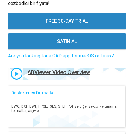
Öğreticiler
cezbedici bir fiyata!
Müşteri yorumları
FREE 30-DAY TRIAL
SSS
SATIN AL
Yardım
EULA
Are you looking for a CAD app for macOS or Linux?
ABViewer Video Overview
Desteklenen formatlar
DWG, DXF, DWF, HPGL, IGES, STEP, PDF ve diğer vektör ve taramalı
formatlar, arşivler.