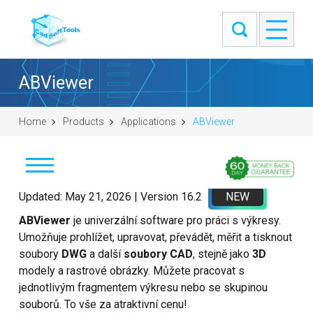
ABViewer
Home
Products
Applications
ABViewer
Stáhnout
Updated: May 21, 2026 | Version 16.2
NEW
ABViewer
je univerzální software pro práci s výkresy.
Koupit
Umožňuje prohlížet, upravovat, převádět, měřit a tisknout
soubory
DWG
a další
soubory CAD
, stejně jako
3D
Položit otázku
modely a rastrové obrázky. Můžete pracovat s
jednotlivým fragmentem výkresu nebo se skupinou
Snímky obrazovky
souborů. To vše za atraktivní cenu!