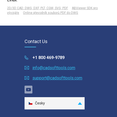
2D/3D CAD: DWG, DXF, PLT, CGM, SVG, PDF
ABViewer SDK pro
vývojáře
Online převodník souborů PDF do DWG
Contact Us
+1 800 469-9789
info@cadsofttools.com
support@cadsofttools.com
Česky
English