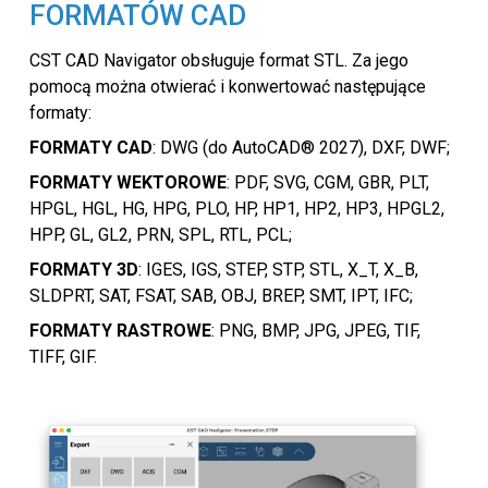
FORMATÓW CAD
CST CAD Navigator obsługuje format STL. Za jego
pomocą można otwierać i konwertować następujące
formaty:
FORMATY CAD
: DWG (do AutoCAD® 2027), DXF, DWF;
FORMATY WEKTOROWE
: PDF, SVG, CGM, GBR, PLT,
HPGL, HGL, HG, HPG, PLO, HP, HP1, HP2, HP3, HPGL2,
HPP, GL, GL2, PRN, SPL, RTL, PCL;
FORMATY 3D
: IGES, IGS, STEP, STP, STL, X_T, X_B,
SLDPRT, SAT, FSAT, SAB, OBJ, BREP, SMT, IPT, IFC;
FORMATY RASTROWE
: PNG, BMP, JPG, JPEG, TIF,
TIFF, GIF.