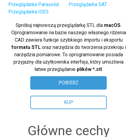
Linux (.rpm 64-bit)
Przeglądarka Parasolid
Przeglądarka SAT
Przeglądarka IGES
Kup
Spróbuj najnowszą przeglądarkę STL dla
macOS
.
Zadaj pytanie
Oprogramowanie na bazie naszego własnego rdzenia
CAD zawiera funkcje szybkiego importu i eksportu
Recenzje klientów
formatu STL
oraz narzędzia do tworzenia przekroju i
narzędzia pomiarowe. To oprogramowanie posiada
Pomoc
przyjazny dla użytkownika interfejs, który umożliwia
łatwe przeglądanie
plików *.stl
.
EULA
POBIERZ
KUP
Główne cechy