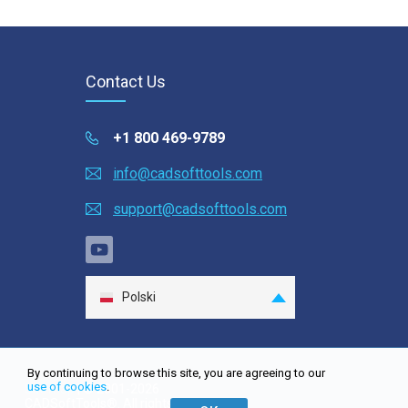
Contact Us
+1 800 469-9789
info@cadsofttools.com
support@cadsofttools.com
Polski
English
Deutsch
By continuing to browse this site, you are agreeing to our
Français
use of cookies
.
Site map
| © 2001-2026
CADSoftTools®. All rights