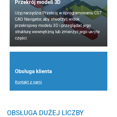
Przekrój modeli 3D
Użyj narzędzia Przekrój w oprogramowaniu CST
CAD Navigator, aby stworzyć widok
przekrojowy modelu 3D i przeglądać jego
strukturę wewnętrzną lub zmierzyć jego ukryte
części.
Obsługa klienta
Kontakt z nami
OBSŁUGA DUŻEJ LICZBY