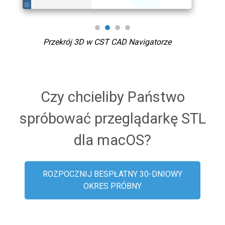
Przekrój 3D w CST CAD Navigatorze
Pa
Czy chcieliby Państwo
spróbować przeglądarkę STL
dla macOS?
ROZPOCZNIJ BESPŁATNY 30-DNIOWY
OKRES PRÓBNY