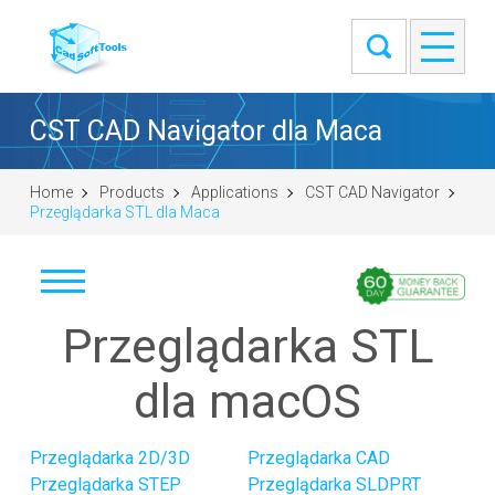
CST CAD Navigator dla Maca
Home
Products
Applications
CST CAD Navigator
Przeglądarka STL dla Maca
Przeglądarka STL
Pobierz
Windows (64-bit)
dla macOS
macOS (universal DMG)
Linux (.tar.gz 64-bit)
Przeglądarka 2D/3D
Przeglądarka CAD
Linux (.deb 64-bit)
Przeglądarka STEP
Przeglądarka SLDPRT