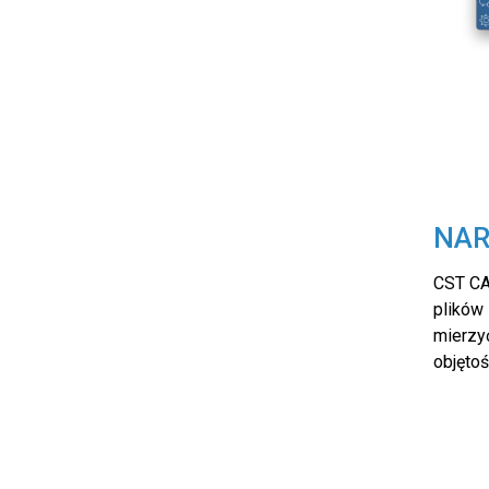
Importuje i eksportuje pliki 3D
NAR
CST CA
plików
mierzyć
objętoś