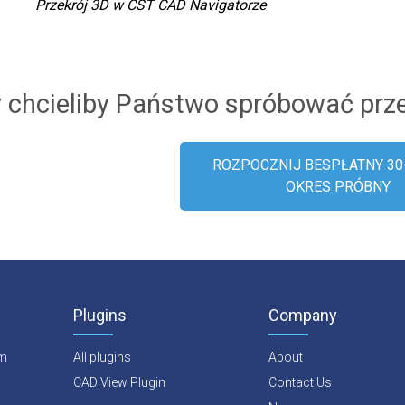
Przekrój 3D w CST CAD Navigatorze
Parametry p
 chcieliby Państwo spróbować prz
ROZPOCZNIJ BESPŁATNY 3
OKRES PRÓBNY
Plugins
Company
rm
All plugins
About
CAD View Plugin
Contact Us