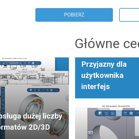
POBIERZ
Główne ce
Przyjazny dla
użytkownika
interfejs
bsługa dużej liczby
ormatów 2D/3D