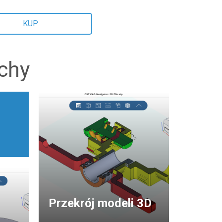
KUP
chy
Przekrój modeli 3D