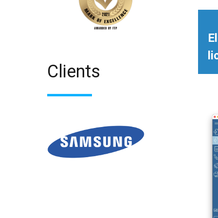
E
l
Clients