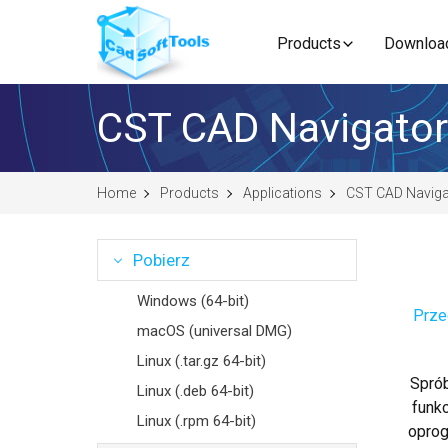
Products
Downloa
CST CAD Navigator
Home
Products
Applications
CST CAD Naviga
Pobierz
Windows (64-bit)
Prze
macOS (universal DMG)
Linux (.tar.gz 64-bit)
Sprób
Linux (.deb 64-bit)
funk
Linux (.rpm 64-bit)
oprog