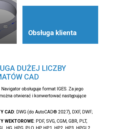
Obsługa klienta
UGA DUŻEJ LICZBY
MATÓW CAD
Navigator obsługuje format IGES. Za jego
ożna otwierać i konwertować następujące
Y CAD
: DWG (do AutoCAD® 2027), DXF, DWF;
TY WEKTOROWE
: PDF, SVG, CGM, GBR, PLT,
L, HG, HPG, PLO, HP, HP1, HP2, HP3, HPGL2,