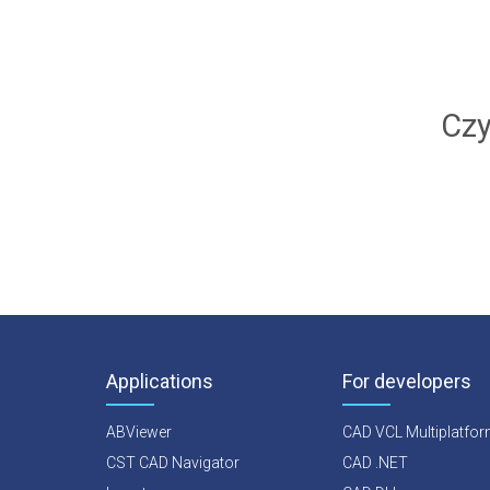
Tworzy widok przekrojowy modelu 3D
ny
Czy
Applications
For developers
ABViewer
CAD VCL Multiplatfo
CST CAD Navigator
CAD .NET