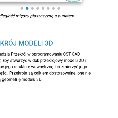
dległość między płaszczyzną a punktem
Odle
KRÓJ MODELI 3D
zędzia Przekrój w oprogramowaniu CST CAD
r, aby stworzyć widok przekrojowy modelu 3D i
ać jego strukturę wewnętrzną lub zmierzyć jego
zęści. Przekroje są całkiem dostosowalne, one nie
ą geometrię modelu 3D.