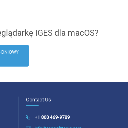
rzekroju 3D: Odległość, Azymut, Nachylenie
Dostosowanie pła
eglądarkę IGES dla macOS?
0-DNIOWY
Contact Us
+1 800 469-9789