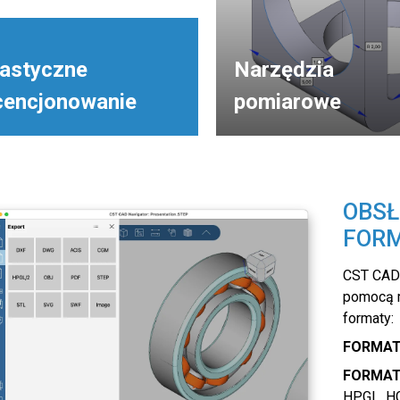
lastyczne
Narzędzia
icencjonowanie
pomiarowe
OBSŁ
FOR
CST CAD 
pomocą m
formaty:
FORMAT
FORMA
HPGL, HG