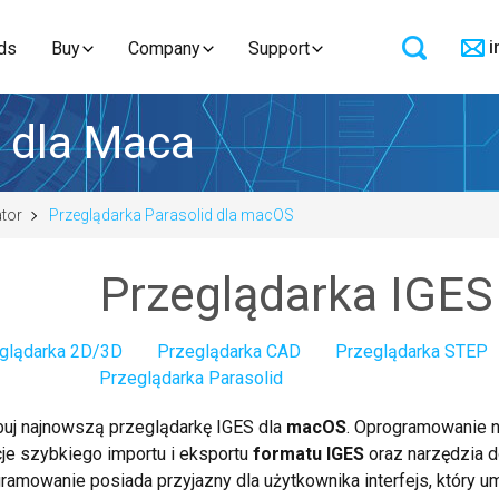
i
ds
Buy
Company
Support
 dla Maca
tor
Przeglądarka Parasolid dla macOS
Przeglądarka IGE
glądarka 2D/3D
Przeglądarka CAD
Przeglądarka STEP
Przeglądarka Parasolid
uj najnowszą przeglądarkę IGES dla
macOS
. Oprogramowanie 
cje szybkiego importu i eksportu
formatu IGES
oraz narzędzia d
ramowanie posiada przyjazny dla użytkownika interfejs, który u