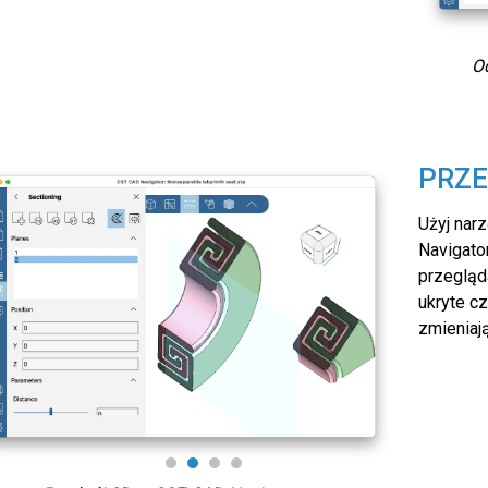
Odległość między dwoma punktami 3D
O
PRZE
Użyj nar
Navigato
przegląd
ukryte c
zmieniaj