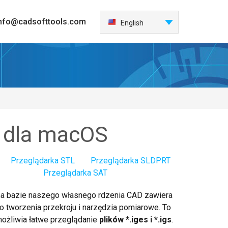
nfo@cadsofttools.com
English
Deutsch
Français
日本語
Español
Italiano
한국어
S dla macOS
Nederlands
Português
Przeglądarka STL
Przeglądarka SLDPRT
中国
Przeglądarka SAT
na bazie naszego własnego rdzenia CAD zawiera
o tworzenia przekroju i narzędzia pomiarowe. To
możliwia łatwe przeglądanie
plików *.iges i *.igs
.