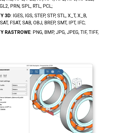
 GL2, PRN, SPL, RTL, PCL;
Y 3D
: IGES, IGS, STEP, STP, STL, X_T, X_B,
SAT, FSAT, SAB, OBJ, BREP, SMT, IPT, IFC;
Import
Drukuje pliki w systemie macos
Y RASTROWE
: PNG, BMP, JPG, JPEG, TIF, TIFF,