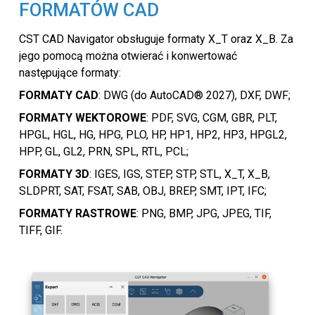
FORMATÓW CAD
CST CAD Navigator obsługuje formaty X_T oraz X_B. Za
jego pomocą można otwierać i konwertować
następujące formaty:
FORMATY CAD
: DWG (do AutoCAD® 2027), DXF, DWF;
FORMATY WEKTOROWE
: PDF, SVG, CGM, GBR, PLT,
HPGL, HGL, HG, HPG, PLO, HP, HP1, HP2, HP3, HPGL2,
HPP, GL, GL2, PRN, SPL, RTL, PCL;
FORMATY 3D
: IGES, IGS, STEP, STP, STL, X_T, X_B,
SLDPRT, SAT, FSAT, SAB, OBJ, BREP, SMT, IPT, IFC;
FORMATY RASTROWE
: PNG, BMP, JPG, JPEG, TIF,
TIFF, GIF.