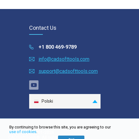
Contact Us
+1 800 469-9789
info@cadsofttools.com
support@cadsofttools.com
Polski
English
Deutsch
By continuing to browse this site, you are agreeing to our
Français
use of cookies
.
Site map
| © 2001-2026
CADSoftTools®. All rights