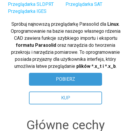
Linux (.rpm 64-bit)
Przeglądarka SLDPRT
Przeglądarka SAT
Przeglądarka IGES
Kup
Spróbuj najnowszą przeglądarkę Parasolid dla
Linux
.
Zadaj pytanie
Oprogramowanie na bazie naszego własnego rdzenia
CAD zawiera funkcje szybkiego importu i eksportu
Recenzje klientów
formatu Parasolid
oraz narzędzia do tworzenia
przekroju i narzędzia pomiarowe. To oprogramowanie
Pomoc
posiada przyjazny dla użytkownika interfejs, który
umożliwia łatwe przeglądanie
plików *.x_t i *.x_b
.
EULA
POBIERZ
KUP
Główne cechy