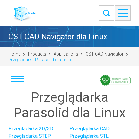
CST CAD Navigator dla Linux
Home
Products
Applications
CST CAD Navigator
Przeglądarka Parasolid dla Linux
Przeglądarka
Pobierz
Windows (64-bit)
Parasolid dla Linux
macOS (universal DMG)
Linux (.tar.gz 64-bit)
Przeglądarka 2D/3D
Przeglądarka CAD
Linux (.deb 64-bit)
Przeglądarka STEP
Przeglądarka STL