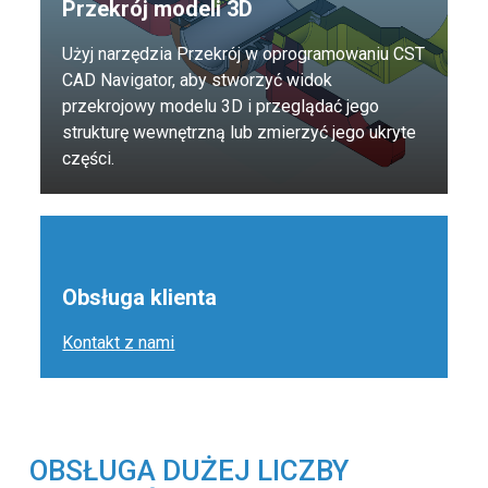
Przekrój modeli 3D
Użyj narzędzia Przekrój w oprogramowaniu CST
CAD Navigator, aby stworzyć widok
przekrojowy modelu 3D i przeglądać jego
strukturę wewnętrzną lub zmierzyć jego ukryte
części.
Obsługa klienta
Kontakt z nami
OBSŁUGA DUŻEJ LICZBY