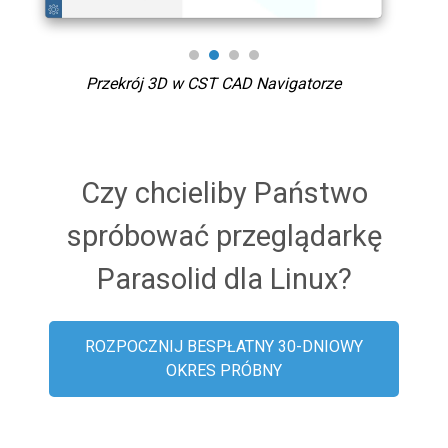
Przekrój 3D w CST CAD Navigatorze
Pa
Czy chcieliby Państwo
spróbować przeglądarkę
Parasolid dla Linux?
ROZPOCZNIJ BESPŁATNY 30-DNIOWY
OKRES PRÓBNY