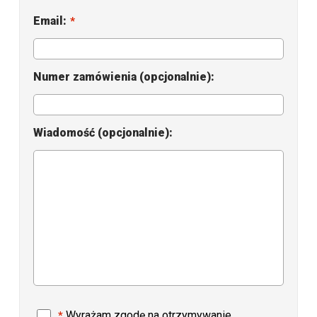
Zrzuty
Email:
*
Samouczki
Recenzje klientów
Numer zamówienia (opcjonalnie):
FAQ
Wiadomość (opcjonalnie):
Pomoc
EULA
Wyrażam zgodę na otrzymywanie
*