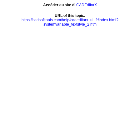
Accéder au site d’
CADEditorX
URL of this topic:
https://cadsofttools.com/help/cadeditorx_ui_fr/index.html?
systemvariable_textstyle_2.htm