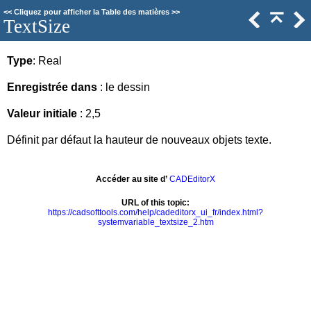
<<
Cliquez pour afficher la Table des matières
>>
TextSize
Type
: Real
Enregistrée dans
: le dessin
Valeur initiale
: 2,5
Définit par défaut la hauteur de nouveaux objets texte.
Accéder au site d’
CADEditorX
URL of this topic:
https://cadsofttools.com/help/cadeditorx_ui_fr/index.html?
systemvariable_textsize_2.htm