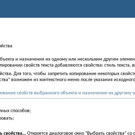
ойства
ъекта и назначения их одному или нескольким другим элемента
ировании свойств текста добавляются свойства: стиль текста, 
ва. Для того, чтобы запретить копирование некоторых свойств,
йства" возможен из контекстного меню после указания исходног
ование свойств выбранного объекта и назначение их другому о
пных способов;
ровать;
ь свойства...
Откроется диалоговое окно "Выбрать свойства" со 