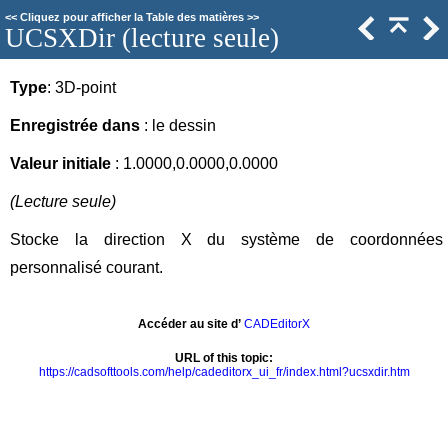
<<
Cliquez pour afficher la Table des matières
>>
UCSXDir (lecture seule)
Type
: 3D-point
Enregistrée dans
: le dessin
Valeur initiale
: 1.0000,0.0000,0.0000
(Lecture seule)
Stocke la direction X du système de coordonnées
personnalisé courant.
Accéder au site d’
CADEditorX
URL of this topic:
https://cadsofttools.com/help/cadeditorx_ui_fr/index.html?ucsxdir.htm