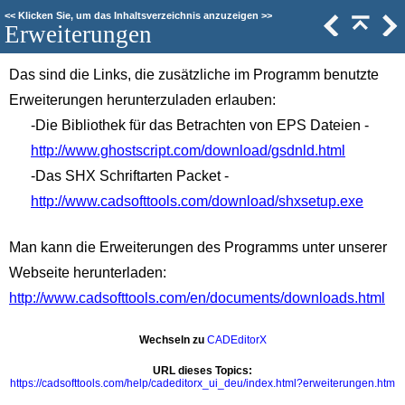
<<
Klicken Sie, um das Inhaltsverzeichnis anzuzeigen
>>
Erweiterungen
Das sind die Links, die zusätzliche im Programm benutzte
Erweiterungen herunterzuladen erlauben:
-Die Bibliothek für das Betrachten von EPS Dateien -
http://www.ghostscript.com/download/gsdnld.html
-Das SHX Schriftarten Packet -
http://www.cadsofttools.com/download/shxsetup.exe
Man kann die Erweiterungen des Programms unter unserer
Webseite herunterladen:
http://www.cadsofttools.com/en/documents/downloads.html
Wechseln zu
CADEditorX
URL dieses Topics:
https://cadsofttools.com/help/cadeditorx_ui_deu/index.html?erweiterungen.htm