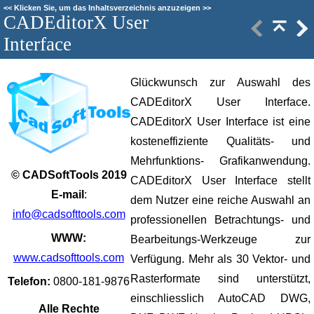
<<
Klicken Sie, um das Inhaltsverzeichnis anzuzeigen
>>
CADEditorX User
Interface
Glückwunsch zur Auswahl des
CADEditorX User Interface.
CADEditorX User Interface ist eine
kosteneffiziente Qualitäts- und
Mehrfunktions- Grafikanwendung.
© CADSoftTools 2019
CADEditorX User Interface stellt
E-mail
:
dem Nutzer eine reiche Auswahl an
info@cadsofttools.com
professionellen Betrachtungs- und
WWW:
Bearbeitungs-Werkzeuge zur
www.cadsofttools.com
Verfügung. Mehr als 30 Vektor- und
Rasterformate sind unterstützt,
Telefon:
0800-181-9876
einschliesslich AutoCAD DWG,
Alle Rechte